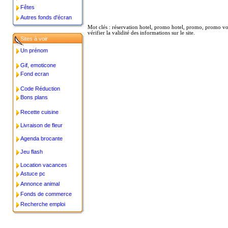
Fêtes
Autres fonds d'écran
Mot clés : réservation hotel, promo hotel, promo, promo voy
vérifier la validité des informations sur le site.
Sites à voir
Un prénom
Gif, emoticone
Fond ecran
Code Réduction
Bons plans
Recette cuisine
Livraison de fleur
Agenda brocante
Jeu flash
Location vacances
Astuce pc
Annonce animal
Fonds de commerce
Recherche emploi