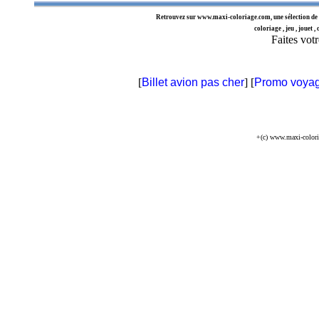
Retrouvez sur
www.maxi-coloriage.com
, une sélection de
coloriage , jeu , jouet ,
Faites votr
[
Billet avion pas cher
] [
Promo voya
+(c) www.maxi-color