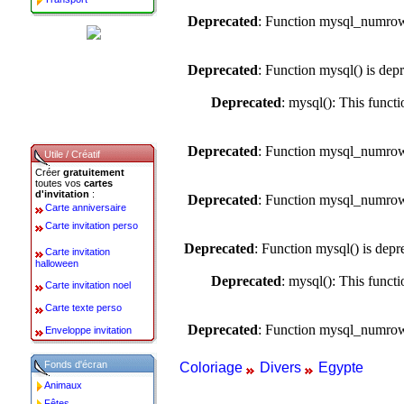
Deprecated
: Function mysql_numrows
Deprecated
: Function mysql() is dep
Deprecated
: mysql(): This funct
Deprecated
: Function mysql_numrows
Utile / Créatif
Créer
gratuitement
toutes vos
cartes
d'invitation
:
Deprecated
: Function mysql_numrows
Carte anniversaire
Carte invitation perso
Deprecated
: Function mysql() is depr
Carte invitation
halloween
Deprecated
: mysql(): This funct
Carte invitation noel
Carte texte perso
Deprecated
: Function mysql_numrows
Enveloppe invitation
Fonds d'écran
Coloriage
Divers
Egypte
Animaux
Fêtes