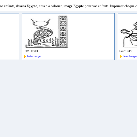
os enfants,
dessins Egypte
, dessin à colorier,
image Egypte
pour vos enfants. Imprimer chaque
c
Date : 03/01
Date : 03/01
Télécharger
Télécharge