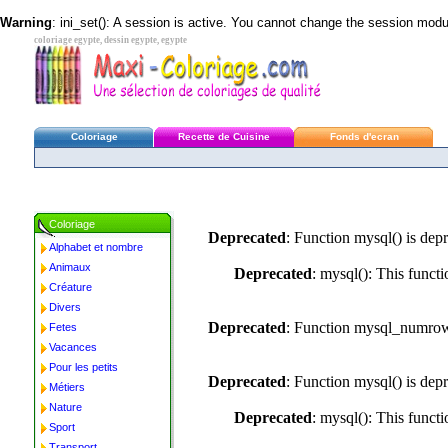
Warning
: ini_set(): A session is active. You cannot change the session module
coloriage egypte, dessin egypte, egypte
Coloriage
Recette de Cuisine
Fonds d'ecran
Coloriage
Deprecated
: Function mysql() is dep
Alphabet et nombre
Animaux
Deprecated
: mysql(): This funct
Créature
Divers
Deprecated
: Function mysql_numrows
Fetes
Vacances
Pour les petits
Deprecated
: Function mysql() is dep
Métiers
Nature
Deprecated
: mysql(): This funct
Sport
Transport