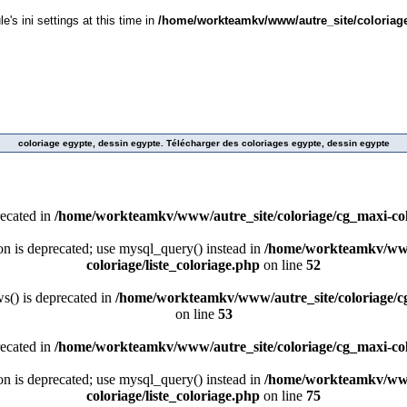
's ini settings at this time in
/home/workteamkv/www/autre_site/coloriage
coloriage egypte, dessin egypte. Télécharger des coloriages egypte, dessin egypte
recated in
/home/workteamkv/www/autre_site/coloriage/cg_maxi-colo
ion is deprecated; use mysql_query() instead in
/home/workteamkv/www/
coloriage/liste_coloriage.php
on line
52
() is deprecated in
/home/workteamkv/www/autre_site/coloriage/cg_
on line
53
recated in
/home/workteamkv/www/autre_site/coloriage/cg_maxi-colo
ion is deprecated; use mysql_query() instead in
/home/workteamkv/www/
coloriage/liste_coloriage.php
on line
75