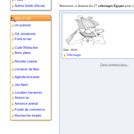
Autres fonds d'écran
Retrouvez ci dessous les 27
coloriages Egypte
pour v
Sites à voir
Un prénom
Gif, emoticone
Fond ecran
Code Réduction
Date : 06/01
Bons plans
Télécharger
Recette cuisine
Liens commerciaux :
Livraison de fleur
Agenda brocante
Jeu flash
Location vacances
Astuce pc
Annonce animal
Fonds de commerce
Recherche emploi